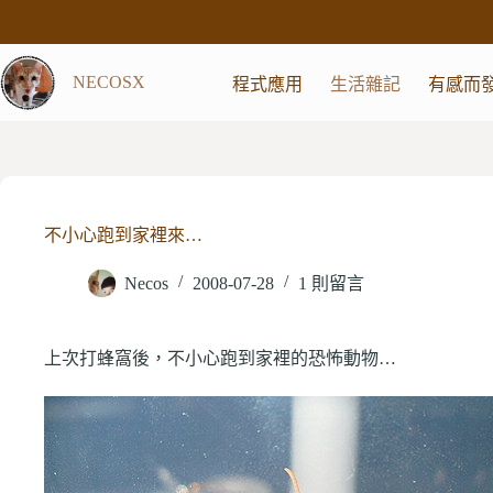
跳
至
主
NECOSX
程式應用
生活雜記
有感而
要
內
容
不小心跑到家裡來…
Necos
2008-07-28
1 則留言
上次打蜂窩後，不小心跑到家裡的恐怖動物…