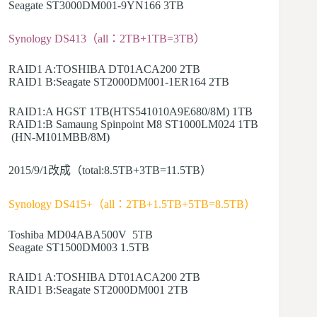
Seagate ST3000DM001-9YN166 3TB
Synology DS413（all：2TB+1TB=3TB）
RAID1 A:TOSHIBA DT01ACA200 2TB
RAID1 B:Seagate ST2000DM001-1ER164 2TB
RAID1:A HGST 1TB(HTS541010A9E680/8M) 1TB
RAID1:B Samaung Spinpoint M8 ST1000LM024 1TB
(HN-M101MBB/8M)
2015/9/1改成（total:8.5TB+3TB=11.5TB）
Synology DS415+（all：2TB+1.5TB+5TB=8.5TB）
Toshiba MD04ABA500V 5TB
Seagate ST1500DM003 1.5TB
RAID1 A:TOSHIBA DT01ACA200 2TB
RAID1 B:Seagate ST2000DM001 2TB