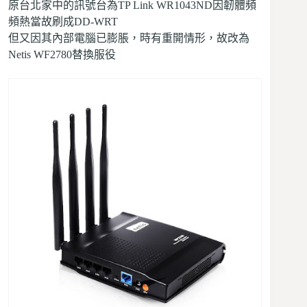
原台北家中的訊號台為TP Link WR1043ND因韌體頻
頻熱當故刷成DD-WRT
但又因其內部電腦已膨脹，時有重開情形，故改為
Netis WF2780替換服役