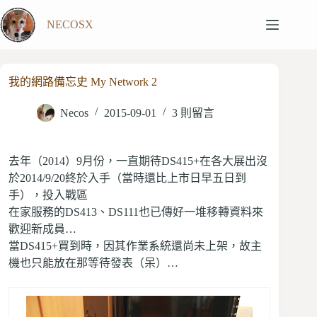
跳
NECOSX
至
主
要
內
我的網路備忘史 My Network 2
容
Necos
2015-09-01
3 則留言
去年（2014）9月份，一直期待DS415+在各大展出沒
於2014/9/20終於入手（當時還比上市日早五日到
手），投入戰區
在家服務的DS413、DS111也已傳好一堆移轉資料來
歡迎新成員…
當DS415+買到時，因其作業系統還尚未上架，故主
機也只能放在那等待發表（呆）…