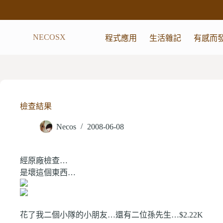
跳
至
主
NECOSX
程式應用
生活雜記
有感而
要
內
容
檢查結果
Necos
2008-06-08
經原廠檢查…
是壞這個東西…
花了我二個小隊的小朋友…還有二位孫先生…$2.22K