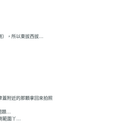
測），所以東拔西拔…
擎蓋附近的那顆拿回來拍照
問題…
測範圍丫…