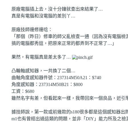
原廠電腦插上去，沒十分鐘就查出來結果了…
真是有電腦和沒電腦的差別丫…
原廠技師邊修邊唸：
「那個（昨日）修車的師父亂檢查一通（因為沒有電腦檢
搞的電腦都秀逗，把原來正常的都弄到不正常了…」
果然，有電腦真是差太多了…
凸輪軸感知器，一共換了二個…
曲軸角度感知器件號：237314M50A21：$740
角度感知器：237314M50B21：$800
工資：$680
雖然名字有差，但看起來一樣，我帶回來一個良品，近引
據技師說，第一款或前幾款的s180很多都是這個感知器出
m1也有曾經出過這類的問題，並非「DIY」能力所及之檢