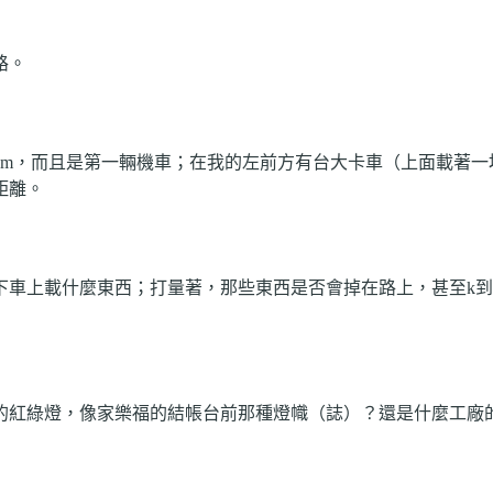
路。
km
，而且是第一輛機車；在我的左前方有台大卡車（上面載著一
距離。
下車上載什麼東西；打量著，那些東西是否會掉在路上，甚至
k
到
的紅綠燈，像家樂福的結帳台前那種燈幟（誌）？還是什麼工廠