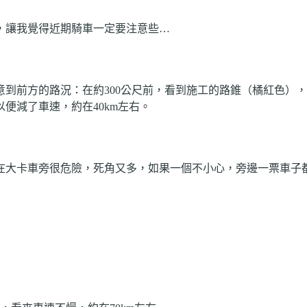
，讓我覺得近期騎車一定要注意些…
意到前方的路況：在約
300
公尺前，看到施工的路錐（橘紅色），
以便減了車速，約在
40km
左右。
在大卡車旁很危險，死角又多，如果一個不小心，旁邊一票車子