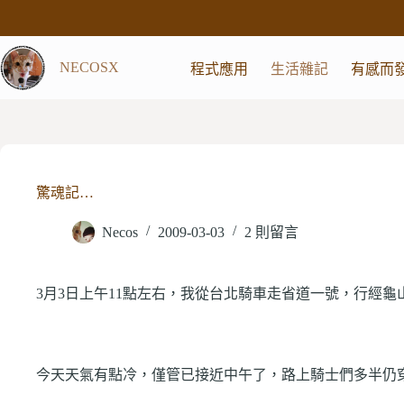
跳
至
主
NECOSX
程式應用
生活雜記
有感而
要
內
容
驚魂記…
Necos
2009-03-03
2 則留言
3
月
3
日上午
11
點左右，我從台北騎車走省道一號，行經龜
今天天氣有點冷，僅管已接近中午了，路上騎士們多半仍