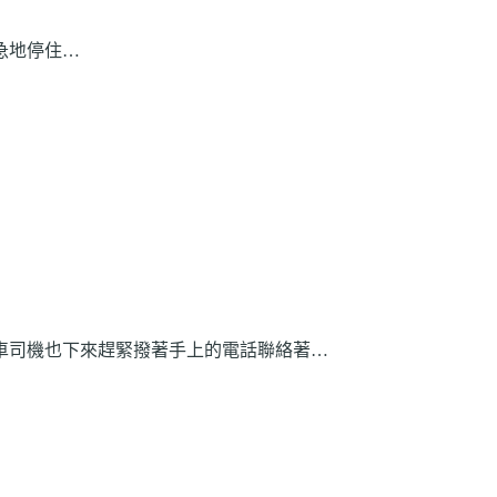
急地停住…
車司機也下來趕緊撥著手上的電話聯絡著…