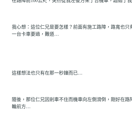
在路障前
100
公尺，突然從我左後方來了台機車，超過了我
我心想：
這位仁兄是要怎樣？前面有施工路障，路寬也只
一台卡車要過，難道…
這樣想法也只有在那一秒鐘而已…
隨後，那位仁兄因剎車不住而機車向左側滑倒，剛好在路
輪前方…