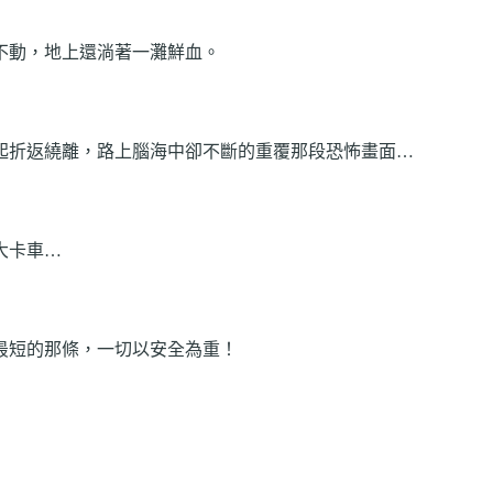
不動，地上還淌著一灘鮮血。
起折返繞離，路上腦海中卻不斷的重覆那段恐怖畫面…
大卡車…
最短的那條，一切以安全為重！