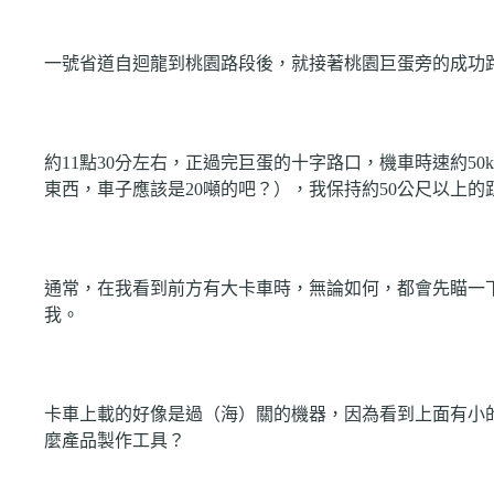
一號省道自迴龍到桃園路段後，就接著桃園巨蛋旁的成功
約
11
點
30
分左右，正過完巨蛋的十字路口，機車時速約
50
東西，車子應該是
20
噸的吧？），我保持約
50
公尺以上的
通常，在我看到前方有大卡車時，無論如何，都會先瞄一
我。
卡車上載的好像是過（海）關的機器，因為看到上面有小
麼產品製作工具？