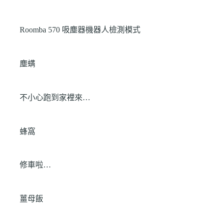
Roomba 570 吸塵器機器人檢測模式
塵螨
不小心跑到家裡來…
蜂窩
修車啦…
薑母飯