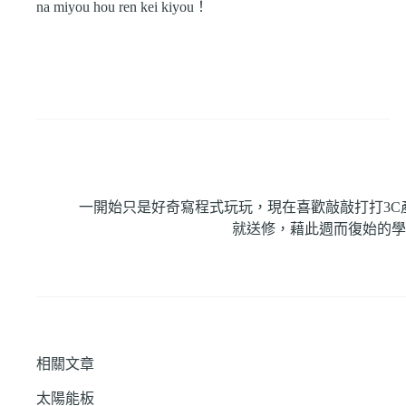
na miyou hou ren kei kiyou！
一開始只是好奇寫程式玩玩，現在喜歡敲敲打打3
就送修，藉此週而復始的學
相關文章
太陽能板