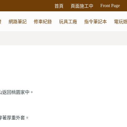
Front Page
首頁
頁面施工中
發
網路筆記
修車紀錄
玩具工廠
指令筆記本
電玩
山返回桃園家中。
穿著厚重外套。