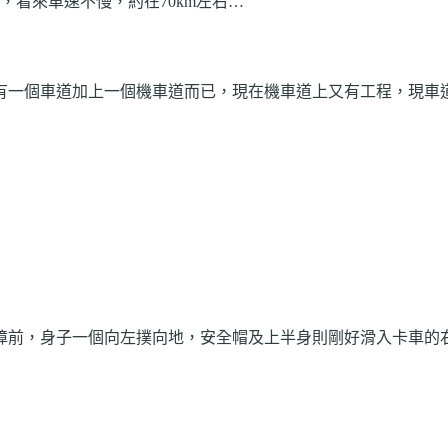
，看來車速不慢，約在
70km
左右…
有一個車道加上一個機車道而已，現在機車道上又有工程，現車
障前，身子一個向左撲向地，安全帽及上半身則剛好滑入卡車的