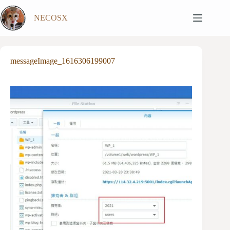
跳
NECOSX
至
主
要
內
messageImage_1616306199007
容