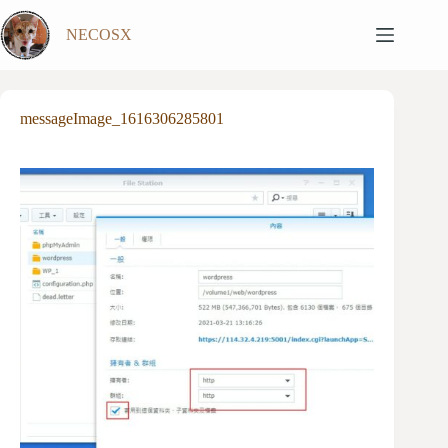
跳
NECOSX
至
主
要
內
messageImage_1616306285801
容