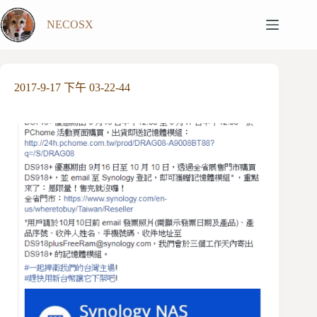
跳
NECOSX
至
主
要
內
2017-9-17 下午 03-22-44
容