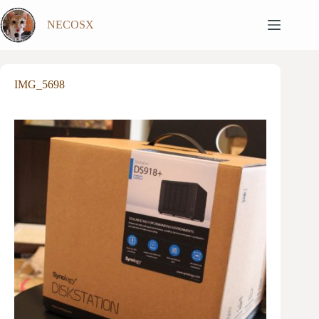
跳
NECOSX
至
主
要
內
IMG_5698
容