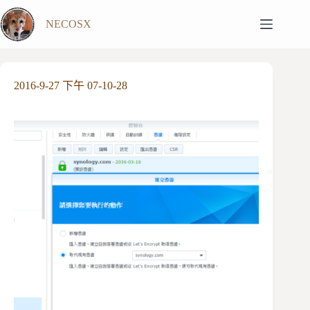
跳
NECOSX
至
主
要
內
2016-9-27 下午 07-10-28
容