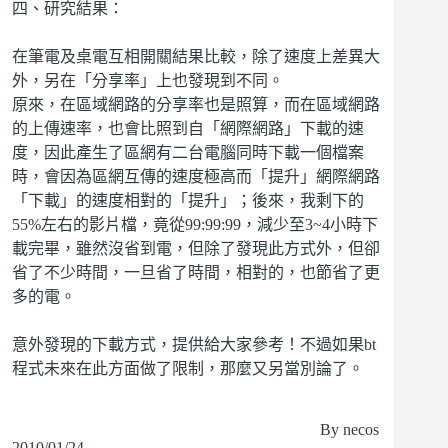
四、研究結果：
在筆電及桌電互相開關結果比較，除了速度上差異大
外，另在「分享率」上也發現到不同。
原來，在區域網路的分享率也是照算，而在區域網路
的上傳速率，也會比照到自「網際網路」下載的速
度，因此產生了區網有二台電腦同時下載一個檔案
時，會因為區網互傳的速度極高而「提升」網際網路
「下載」的速度相對的「提升」；後來，我剩下的
55%左右的影片檔，竟從99:99:99，減少至3~4小時下
載完畢，雖然沒省到電，但除了發現此方式外，但卻
省了不少時間，一旦省了時間，相對的，也節省了更
多的電。
意外發現的下載方式，提供給大家參考！不過如果bt
程式未來在此方面做了限制，那麼又另當別論了。
By necos
2010/01/24