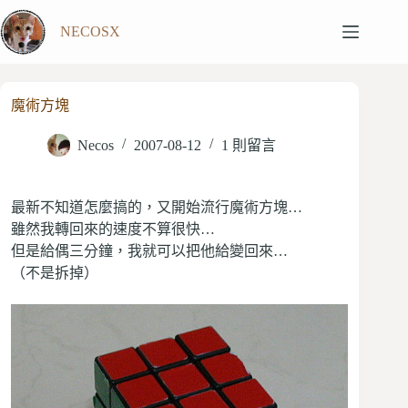
跳
NECOSX
至
主
要
內
魔術方塊
容
Necos
2007-08-12
1 則留言
最新不知道怎麼搞的，又開始流行魔術方塊…
雖然我轉回來的速度不算很快…
但是給偶三分鐘，我就可以把他給變回來…
（不是拆掉）