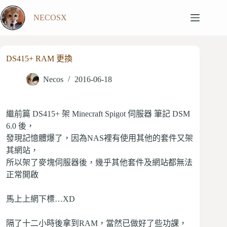
跳
NECOSX
至
主
要
內
DS415+ RAM 更換
容
Necos
2016-06-18
繼前篇
DS415+ 架 Minecraft Spigot 伺服器 筆記 DSM
6.0
後，
發現記憶體爆了，因為NAS裡有使用其他的套件又架
其網站，
所以架了麥塊伺服器後，幾乎其他套件及網站都無法
正常開啟
馬上上網下標…XD
隔了十二小時後拿到RAM，當然已做好了些功課，